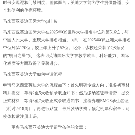
时保安巡逻和门禁制度。整体而言，英迪大学能为学生提供舒适、安
全和便利的住宿环境。
马来西亚英迪国际大学qs排名
马来西亚英迪国际大学在2025年QS世界大学排名中位列第516位，与
中国人民大学、重庆大学排名相当。同时，在2025年QS亚洲大学排名
中位列第170位，较上年上升了52位。此外，该校还荣获了QS颁发
的“明日之星”奖，这表明英迪国际大学在教学质量、科研能力、国际
化程度等方面取得了显著进步。
马来西亚英迪大学如何申请流程
申请马来西亚英迪大学的流程如下：首先明确专业方向，准备初审材
料并提交，等待2至5天收预录取通知书；然后缴纳签证申请费，提交
正式材料，等待3至7天收正式录取通知书；接着办理EMGS学生签证
（耗时2至8周），再进行贴签；最后缴纳学费，预定机票和宿舍，到
校体检后注册上课。
更多
马来西亚英迪大学留学条件
的文章：