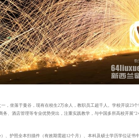
大私立大学之一，坐落于曼谷，现有在校生2万余人，教职员工超千人。学校开设
务、酒店管理等专业优势突出，注重实践教学，与中国多所高校开展“2+
份）、护照全本扫描件（有效期需超12个月）、本科及硕士学历学位证书