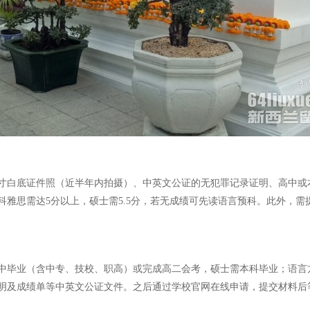
2寸白底证件照（近半年内拍摄）、中英文公证的无犯罪记录证明、高中
雅思需达5分以上，硕士需5.5分，若无成绩可先读语言预科。此外，需
毕业（含中专、技校、职高）或完成高二会考，硕士需本科毕业；语言方
明及成绩单等中英文公证文件。之后通过学校官网在线申请，提交材料后