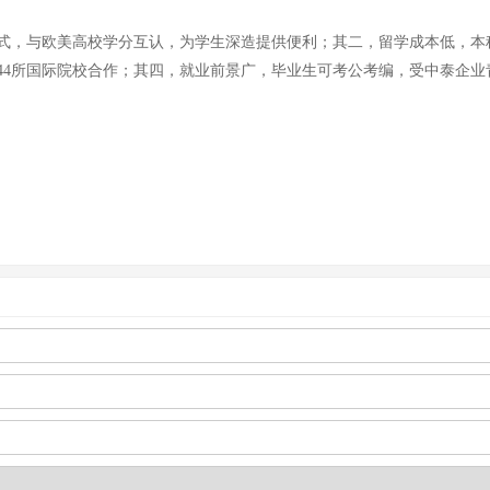
，与欧美高校学分互认，为学生深造提供便利；其二，留学成本低，本科每
44所国际院校合作；其四，就业前景广，毕业生可考公考编，受中泰企