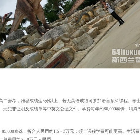
二会考，雅思成绩达5分以上，若无英语成绩可参加语言预科课程。硕士
无犯罪证明及成绩单等中英文公证文件。学费每年约80,000泰铢，特
5,000泰铢，折合人民币约1.5 - 3万元；硕士课程学费可能更高。生活费
年总费用约6 - 8万元人民币。