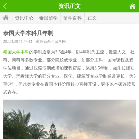
资讯正文
资讯中心
泰国留学
留学百科
正文
泰国大学本科几年制
2026/1/20 11:47:43
教外新西兰留学网
泰国大学本科
的学制通常为3.5至4年，以4年制为主流，覆盖人文、社
科、商科等多数专业。部分院校或专业，如部分工科、国际课程及双
学位项目，通过压缩假期或增加课程密度，采用3.5年制，如朱拉隆功
大学、玛希隆大学的部分专业。医学、建筑等专业学制通常更长，为5
至6年，但此类专业在泰国本科阶段较少直接开设，更多以本硕连读形
式存在。