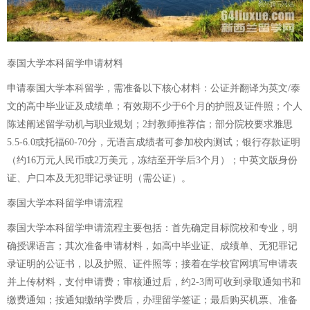
泰国大学本科留学申请材料
申请泰国大学本科留学，需准备以下核心材料：公证并翻译为英文/泰
文的高中毕业证及成绩单；有效期不少于6个月的护照及证件照；个人
陈述阐述留学动机与职业规划；2封教师推荐信；部分院校要求雅思
5.5-6.0或托福60-70分，无语言成绩者可参加校内测试；银行存款证明
（约16万元人民币或2万美元，冻结至开学后3个月）；中英文版身份
证、户口本及无犯罪记录证明（需公证）。
泰国大学本科留学申请流程
泰国大学本科留学申请流程主要包括：首先确定目标院校和专业，明
确授课语言；其次准备申请材料，如高中毕业证、成绩单、无犯罪记
录证明的公证书，以及护照、证件照等；接着在学校官网填写申请表
并上传材料，支付申请费；审核通过后，约2-3周可收到录取通知书和
缴费通知；按通知缴纳学费后，办理留学签证；最后购买机票、准备