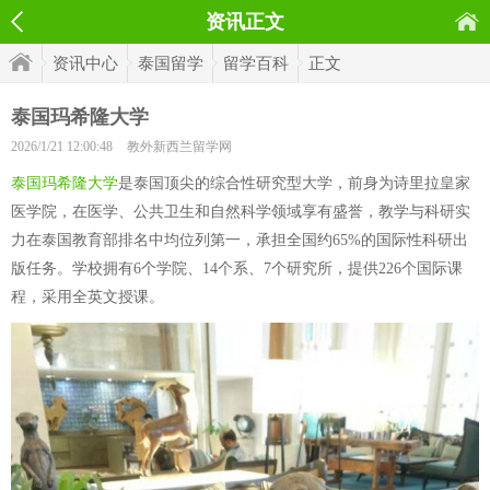
资讯正文
资讯中心
泰国留学
留学百科
正文
泰国玛希隆大学
2026/1/21 12:00:48
教外新西兰留学网
泰国玛希隆大学
是泰国顶尖的综合性研究型大学，前身为诗里拉皇家
医学院，在医学、公共卫生和自然科学领域享有盛誉，教学与科研实
力在泰国教育部排名中均位列第一，承担全国约65%的国际性科研出
版任务。学校拥有6个学院、14个系、7个研究所，提供226个国际课
程，采用全英文授课。