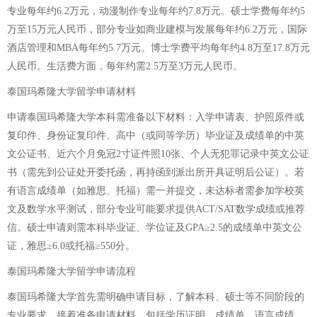
专业每年约6.2万元，动漫制作专业每年约7.8万元。硕士学费每年约5
万至15万元人民币，部分专业如商业建模与发展每年约6.2万元，国际
酒店管理和MBA每年约5.7万元。博士学费平均每年约4.8万至17.8万元
人民币。生活费方面，每年约需2.5万至3万元人民币。
泰国玛希隆大学留学申请材料
申请泰国玛希隆大学本科需准备以下材料：入学申请表、护照原件或
复印件、身份证复印件、高中（或同等学历）毕业证及成绩单的中英
文公证书、近六个月免冠2寸证件照10张、个人无犯罪记录中英文公证
书（需先到公证处开委托函，再持函到派出所开具证明后公证）。若
有语言成绩单（如雅思、托福）需一并提交，未达标者需参加学校英
文及数学水平测试，部分专业可能要求提供ACT/SAT数学成绩或推荐
信。硕士申请则需本科毕业证、学位证及GPA≥2.5的成绩单中英文公
证，雅思≥6.0或托福≥550分。
泰国玛希隆大学留学申请流程
泰国玛希隆大学首先需明确申请目标，了解本科、硕士等不同阶段的
专业要求。接着准备申请材料，包括学历证明、成绩单、语言成绩