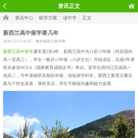
资讯正文
资讯中心
留学方案
读中学
正文
新西兰高中留学要几年
2026/1/21 12:03:07
教外新西兰留学网
新西兰高中留学
通常需2至4年，新西兰高中为11至13年级（对应国内
高一至高三），学生一般从11年级（15岁左右）开始读起，完成3年课
程后参加NCEA（国家教育成绩证书）考试。若学生国内已完成高一
或高二，可申请插班至相应年级，缩短留学时长。新西兰教育注重实
践与个性化发展，课程灵活，学生可根据兴趣和能力选课。