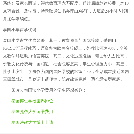
系统）及家长面试，评估教育理念匹配度。通过后缴纳建校费（约10-
30万泰铢）及学费，持录取通知书办理ED签证，入境后24小时内报到
并按学期续签。
泰国小学留学优势
泰国小学留学优势显著：其一，教育质量与国际接轨，采用IB、
IGCSE等课程体系，师资多为欧美名校硕士，外教比例达70%，全英
文教学环境助力语言突破；其二，文化适应性强，泰国华人占比高，
佛教文化传统与中国相近，社会包容度高，学生心理压力小；其三，
性价比突出，学费仅为国内国际学校的30%-40%，生活成本接近国内
三四线城市，且签证申请便捷，陪读政策完善，适合经济型家庭。
阅读
去泰国读小学费用
的学生还感兴趣：
泰国博仁学校世界排位
泰国孔敬大学留学费用
泰国法政大学博士申请