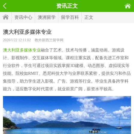
资讯正文
资讯中心
澳洲留学
留学百科
正文
澳大利亚多媒体专业
2026/1/22 12:11:02
教外新西兰留学网
澳大利亚多媒体专业
融合了艺术、技术与传播，涵盖动画、游戏设
计、影视制作、交互媒体等领域。课程注重实践，配备先进工作室和
行业软件，学生可通过项目实践掌握3D建模、动态图形、虚拟现实等
技能。院校如RMIT、悉尼科技大学与业界联系紧密，提供实习和作品
集指导，助力学生进入影视、广告、游戏等行业。毕业生具备跨学科
能力，适应数字化时代需求，就业前景广阔，薪资水平较高。