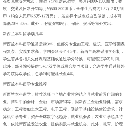
在奥克兰等大城市，住宿（含租房或宿舍）每月约800-1500纽币，餐
饮、交通及日常开销每月约500-800纽币，全年生活费约1.5万-2.8万纽
币（约合人民币6.5万-12万元）。若选择小城市或自己做饭，成本可
降低20%-30%。此外，还需预留医疗、保险、娱乐等额外支出。
新西兰本科留学读几年
新西兰本科留学通常需读3年，但部分专业如工程、建筑、医学等因课
程复杂、实践要求高，学制会延长至4-5年。新西兰高校采用学分制，
学生若具备相关先修课程基础或通过学分转换，可能缩短学习时间。
此外，部分院校提供“3+1”双学位或联合培养项目，允许学生通过额外
学习获得双学位，总学制可能延长至4年。
新西兰本科留学专业推荐
新西兰本科留学，推荐选择与当地产业紧密结合且就业前景广阔的专
业。商科中的会计、金融、市场营销等，因新西兰金融业稳健，需求
稳定；工程类如土木工程、电子工程，受益于基础设施建设需求；计
算机科学专业，契合全球数字化趋势，就业机会多；农业科学也具特
色，依托新西兰发达农业，提供实践与就业机会。此外，教育、护理