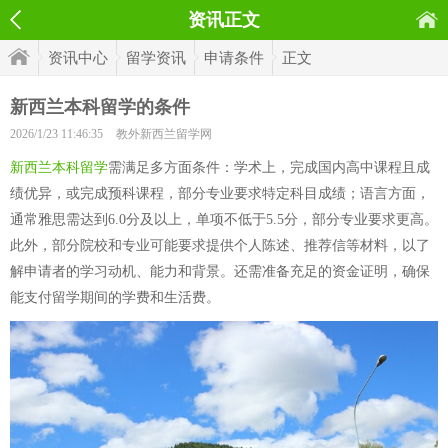
资讯正文
资讯中心
留学资讯
申请条件
正文
新西兰本科留学的条件
2026/1/23 11:46:35
教外新西兰留学网
新西兰本科留学
需满足多方面条件：学术上，完成国内高中课程且成
绩优异，或完成预科课程，部分专业要求特定科目成绩；语言方面，
通常雅思需达到6.0分及以上，单项不低于5.5分，部分专业要求更高。
此外，部分院校和专业可能要求提供个人陈述、推荐信等材料，以了
解申请者的学习动机、能力和背景。还需准备充足的资金证明，确保
能支付留学期间的学费和生活费。