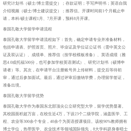
研究计划书（硕士/博士需提交）；存款证明；手写声明书；英语自我
介绍视频（硕士/博士建议提交）；推荐信。开课时间前1个月截止申
请，本科/硕士课程1月、7月开课，预科8月开课。
泰国孔敬大学留学申请流程
泰国孔敬大学留学申请流程如下：首先，确定申请专业并准备材料，
包括申请表、护照首页、照片、毕业证及学位证公证书（需中英文公
证及双认证）、成绩单、推荐信（按学校模板准备）、英语成绩（雅
思4.0或托福500分，也可参加学校英语测试）、研究计划书（硕博申
请者）等。其次，在申请平台注册账号并上传材料，提交后等待初
审，通过后参加面试。最后，通过评审后缴纳学费，办理留学签证，
准备出境。
泰国孔敬大学留学优势
泰国孔敬大学作为泰国东北部顶尖公立研究型大学，留学优势显著。
其校园面积超万亩，在校生近4万，下设23个二级学院，涵盖医学、工
程、农业等300余个专业，40余个为英语授课项目。该校90%教师拥有
博士学位，热带医学、农业技术等领域国际领先，8大学科跻身泰晤士