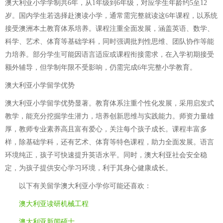
澳大利亚小学学制共6年，从1年级到6年级，对应学生年龄约5至12
岁。国内学生若选择赴澳读小学，通常需完整就读这6年课程，以系统
接受澳洲本土教育体系培养。课程注重全面发展，涵盖英语、数学、
科学、艺术、体育等基础学科，同时强调批判性思维、团队协作等能
力培养。部分学生可能因语言适应或课程衔接需求，在入学初期接受
额外辅导，但学制年限不受影响，仍需完成6年完整小学教育。
澳大利亚小学留学优势
澳大利亚小学留学优势显著。教育体系注重个性化发展，采用启发式
教学，能充分挖掘学生潜力，培养创新思维与实践能力。师资力量雄
厚，教师专业素养高且富有爱心，关注每个孩子成长。课程丰富多
样，除基础学科，还有艺术、体育等特色课程，助力全面发展。语言
环境纯正，孩子可快速提升英语水平。同时，澳大利亚社会安全稳
定，为孩子提供安心学习环境，利于其身心健康成长。
以下有关
留学澳大利亚小学
你可能还喜欢：
澳大利亚读研机械工程
澳大利亚新闻硕士