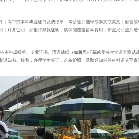
件；高中或本科毕业证书及成绩单，需公证并翻译成泰文或英文；语言成
写；财务证明，如银行存款证明，确保能覆盖留学费用；护照尺寸照片若
中/本科成绩单、毕业证书、语言成绩（如雅思/托福或曼谷大学语言测试
取通知书。接着，办理学生签证，准备护照、录取通知书等材料递交至泰