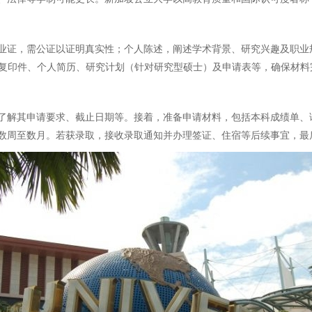
业证，需公证以证明真实性；个人陈述，阐述学术背景、研究兴趣及职业规
护照复印件、个人简历、研究计划（针对研究型硕士）及申请表等，确保材
了解其申请要求、截止日期等。接着，准备申请材料，包括本科成绩单、
数周至数月。若获录取，接收录取通知并办理签证、住宿等后续事宜，最