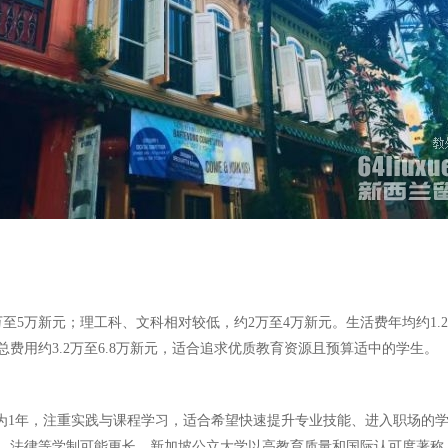
5万新元；理工科、文科相对较低，约2万至4万新元。生活费年均约1.
用约3.2万至6.8万新元，适合追求优质教育资源且预算适中的学生。
）多为1年，注重实践与课程学习，适合希望快速提升专业技能、进入职场的学生
、法律等学制可能更长。新加坡公立大学以高教育质量和国际认可度著称