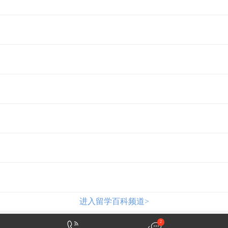
进入留学百科频道>
2