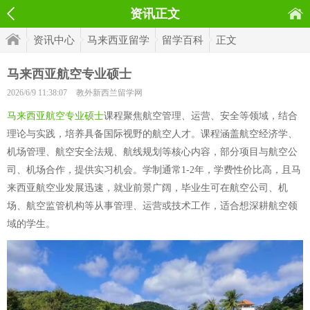
资讯正文
资讯中心
马来西亚留学
留学百科
正文
马来西亚航空专业硕士
2026/6/9 11:38:07
教外新西兰留学网
马来西亚航空专业硕士
课程聚焦航空管理、运营、安全等领域，结合
理论与实践，培养具备国际视野的航空人才。课程涵盖航空经济学、
机场管理、航空安全法规、航线规划等核心内容，部分项目与航空公
司、机场合作，提供实习机会。学制通常1-2年，学费性价比高，且马
来西亚航空业发展迅速，就业前景广阔，毕业生可在航空公司、机
场、航空监管机构等从事管理、运营或技术工作，适合想深耕航空领
域的学生。