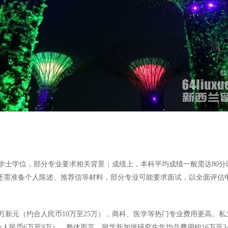
士学位，部分专业要求相关背景；成绩上，本科平均成绩一般需达80分以
，还需准备个人陈述、推荐信等材料，部分专业可能要求面试，以全面评估
新元（约合人民币10万至25万），商科、医学等热门专业费用更高。私立大
合人民币6万至9万）。整体而言，留学新加坡研究生年均总费用约16万至3