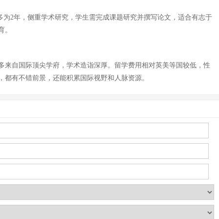
多为2年，侧重学术研究，学生需完成课题研究并撰写论文，适合有志于
育。
多来自国际顶尖学府，学术造诣深厚。留学费用相对英美等国较低，性
，都有不错前景，还能积累国际视野和人脉资源。