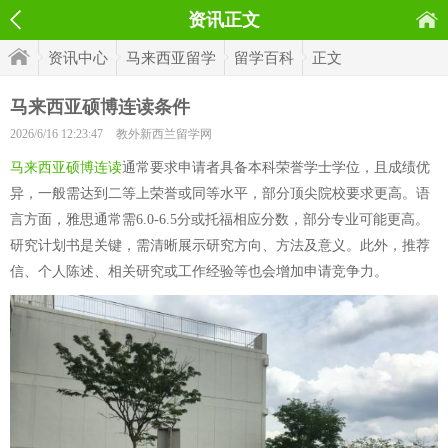
资讯正文
资讯中心
马来西亚留学
留学百科
正文
马来西亚硕博连读条件
2026/6/16 12:23:47
教外新西兰留学网
马来西亚硕博连读
通常要求申请者具备本科荣誉学士学位，且成绩优
异，一般需达到二等上荣誉或同等水平，部分顶尖院校要求更高。语
言方面，雅思通常需6.0-6.5分或托福相应分数，部分专业可能更高。
研究计划书是关键，需清晰展示研究方向、方法及意义。此外，推荐
信、个人陈述、相关研究或工作经验等也会增加申请竞争力。