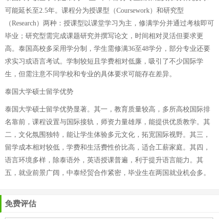
可能延长至2.5年。课程分为授课型（Coursework）和研究型
（Research）两种：授课型以课堂学习为主，修满学分并通过考核即可
毕业；研究型需完成课题研究并撰写论文，时间相对灵活但要求更
高。泰国高校多采用学分制，学生需修满36至48学分，部分专业还要
求实习或语言考试。学制较短且学费相对低廉，吸引了不少国际学
生，但需注意不同学校和专业的具体要求可能存在差异。
泰国大学硕士留学优势
泰国大学硕士留学优势显著。其一，教育质量较高，多所高校国际排
名靠前，课程设置与国际接轨，师资力量雄厚，能提供优质教学。其
二，文化氛围独特，能让学生体验多元文化，拓宽国际视野。其三，
留学成本相对较低，学费和生活费性价比高，适合工薪家庭。其四，
语言环境多样，除泰语外，英语授课普遍，利于提升语言能力。其
五，就业前景广阔，中泰经贸合作紧密，毕业生在两国就业机会多。
免费评估