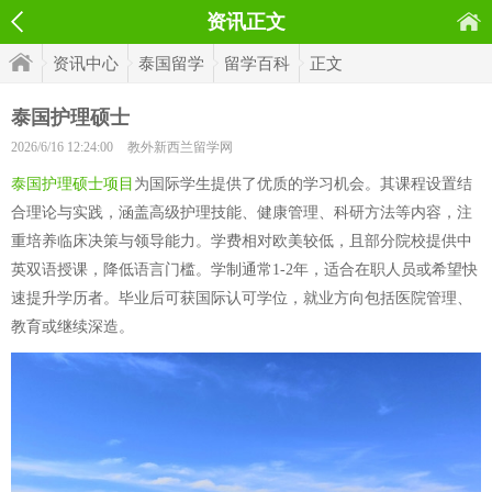
资讯正文
资讯中心
泰国留学
留学百科
正文
泰国护理硕士
2026/6/16 12:24:00
教外新西兰留学网
泰国护理硕士项目
为国际学生提供了优质的学习机会。其课程设置结
合理论与实践，涵盖高级护理技能、健康管理、科研方法等内容，注
重培养临床决策与领导能力。学费相对欧美较低，且部分院校提供中
英双语授课，降低语言门槛。学制通常1-2年，适合在职人员或希望快
速提升学历者。毕业后可获国际认可学位，就业方向包括医院管理、
教育或继续深造。