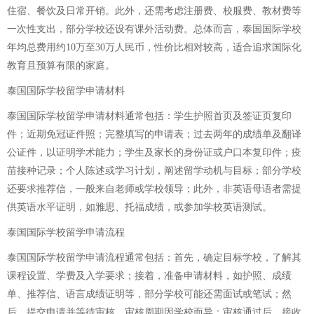
住宿、餐饮及日常开销。此外，还需考虑注册费、校服费、教材费等
一次性支出，部分学校还设有课外活动费。总体而言，泰国国际学校
年均总费用约10万至30万人民币，性价比相对较高，适合追求国际化
教育且预算有限的家庭。
泰国国际学校留学申请材料
泰国国际学校留学申请材料通常包括：学生护照首页及签证页复印
件；近期免冠证件照；完整填写的申请表；过去两年的成绩单及翻译
公证件，以证明学术能力；学生及家长的身份证或户口本复印件；疫
苗接种记录；个人陈述或学习计划，阐述留学动机与目标；部分学校
还要求推荐信，一般来自老师或学校领导；此外，非英语母语者需提
供英语水平证明，如雅思、托福成绩，或参加学校英语测试。
泰国国际学校留学申请流程
泰国国际学校留学申请流程通常包括：首先，确定目标学校，了解其
课程设置、学费及入学要求；接着，准备申请材料，如护照、成绩
单、推荐信、语言成绩证明等，部分学校可能还需面试或笔试；然
后，提交申请并等待审核，审核周期因学校而异；审核通过后，接收