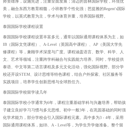
师资雄厚，设施先进，注重全面发展；清迈的普林国际学校，环境优
美，融合东西方教育精髓，小班教学个性化强；芭提雅的Regent's国际
学校，以英式教育为主，学术与体育并重，培养国际视野。
泰国国际学校课程设置
泰国国际学校课程设置丰富多元，通常以国际通用课程体系为主，如
IB（国际文凭课程）、A-Level（英国高中课程）、AP（美国大学先
修课程）等，兼顾学术深度与广度。课程涵盖语言、数学、科学、人
文、艺术等领域，注重跨学科融合与实践能力培养。同时，学校提供
泰语、中文等第二语言课程及多元文化活动，强化国际视野。部分学
校还开设STEM、设计思维等特色课程，结合户外探索、社区服务等
实践项目，培养学生创新思维与全球胜任力。
泰国国际学校留学读几年
泰国国际学校小学通常为6年，课程注重基础学科与兴趣培养，帮助孩
子建立良好学习习惯与多元思维。初中一般3年，在巩固基础的同时强
化学术能力，部分学校会引入国际课程元素。高中多为3 - 4年，采用
国际通用课程体系，如IB、A - Level等，为学生升学做准备。整个留