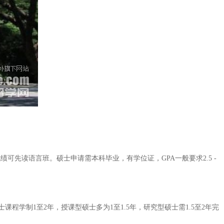
绩可先读语言班。硕士申请需本科毕业，有学位证，GPA一般要求2.5 -
学制1至2年，授课型硕士多为1至1.5年，研究型硕士需1.5至2年完