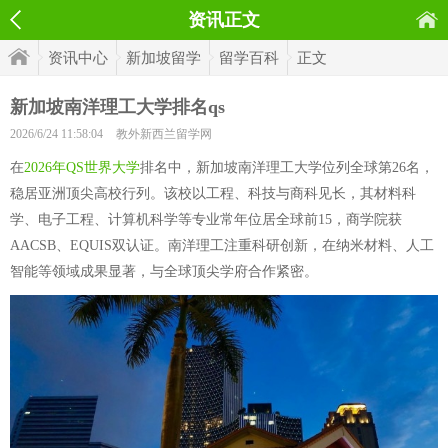
资讯正文
资讯中心
新加坡留学
留学百科
正文
新加坡南洋理工大学排名qs
2026/6/24 11:58:04
教外新西兰留学网
在
2026年QS世界大学
排名中，新加坡南洋理工大学位列全球第26名，
稳居亚洲顶尖高校行列。该校以工程、科技与商科见长，其材料科
学、电子工程、计算机科学等专业常年位居全球前15，商学院获
AACSB、EQUIS双认证。南洋理工注重科研创新，在纳米材料、人工
智能等领域成果显著，与全球顶尖学府合作紧密。