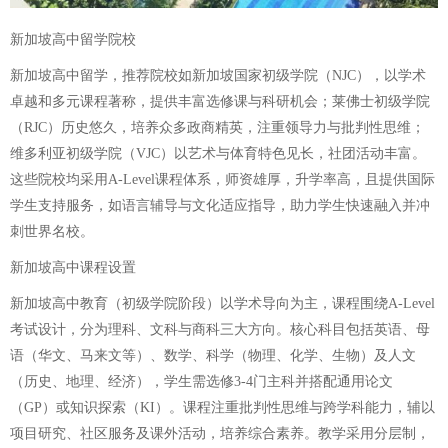
新加坡高中留学院校
新加坡高中留学，推荐院校如新加坡国家初级学院（NJC），以学术
卓越和多元课程著称，提供丰富选修课与科研机会；莱佛士初级学院
（RJC）历史悠久，培养众多政商精英，注重领导力与批判性思维；
维多利亚初级学院（VJC）以艺术与体育特色见长，社团活动丰富。
这些院校均采用A-Level课程体系，师资雄厚，升学率高，且提供国际
学生支持服务，如语言辅导与文化适应指导，助力学生快速融入并冲
刺世界名校。
新加坡高中课程设置
新加坡高中教育（初级学院阶段）以学术导向为主，课程围绕A-Level
考试设计，分为理科、文科与商科三大方向。核心科目包括英语、母
语（华文、马来文等）、数学、科学（物理、化学、生物）及人文
（历史、地理、经济），学生需选修3-4门主科并搭配通用论文
（GP）或知识探索（KI）。课程注重批判性思维与跨学科能力，辅以
项目研究、社区服务及课外活动，培养综合素养。教学采用分层制，