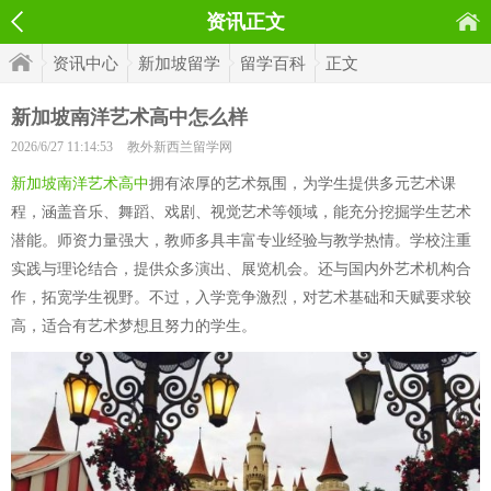
资讯正文
资讯中心
新加坡留学
留学百科
正文
新加坡南洋艺术高中怎么样
2026/6/27 11:14:53
教外新西兰留学网
新加坡南洋艺术高中
拥有浓厚的艺术氛围，为学生提供多元艺术课
程，涵盖音乐、舞蹈、戏剧、视觉艺术等领域，能充分挖掘学生艺术
潜能。师资力量强大，教师多具丰富专业经验与教学热情。学校注重
实践与理论结合，提供众多演出、展览机会。还与国内外艺术机构合
作，拓宽学生视野。不过，入学竞争激烈，对艺术基础和天赋要求较
高，适合有艺术梦想且努力的学生。