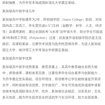
因材施教，为升学至本地或国际顶尖大学奠定基础。
新加坡高中留学读几年
新加坡高中学制通常为2年，即初级学院（Junior College）阶段，对应
国内高二至高三。学生需完成4-5门主科（如数学、科学、人文、经济
等）及通用课程，通过全国统考“A水准”后申请大学。部分学生可能选
择3年制理工学院（Polytechnic）过渡，但直接升读初级学院仍是主流
路径。其课程紧凑，注重学术深度与批判性思维培养，为进入新加坡
国立大学、南洋理工大学等顶尖学府奠定基础。
新加坡高中留学优势
新加坡高中留学优势显著。教育质量上，其高中教育融合东西方精
华，师资雄厚，课程体系完善，注重培养学生综合素养与创新能力，
为升学奠定坚实基础。语言环境佳，双语教学让学生能快速提升英语
水平，同时保留母语优势。升学路径广，学生可凭借优异成绩申请新
加坡本地及国际顶尖大学。此外，新加坡社会稳定、治安良好，文化
多元包容，能为学生提供安全舒适的学习生活环境，助力全面发展。