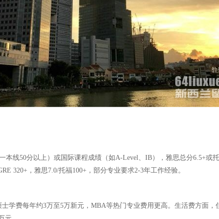
50分以上）或国际课程成绩（如A-Level、IB），雅思总分6.5+或托
RE 320+，雅思7.0/托福100+，部分专业要求2-3年工作经验。
士学费每年约3万至5万新元，MBA等热门专业费用更高。生活费方面，住宿每
万元。