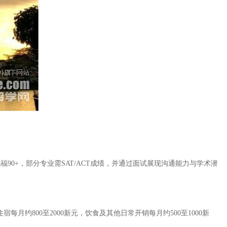
福90+，部分专业需SAT/ACT成绩，并通过面试展现沟通能力与学术潜
月约800至2000新元，饮食及其他日常开销每月约500至1000新