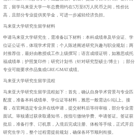
言，留学马来亚大学一年总费用约在5万至8万人民币之间，性价比
高，且部分专业提供奖学金，可进一步减轻经济负担。
马来亚大学研究生留学材料
申请马来亚大学研究生，需准备以下材料：本科成绩单及毕业证、学
位证公证书，体现学术背景；个人陈述阐述研究兴趣与职业规划；两
封推荐信，最好由教授或工作上级撰写；语言成绩证明，如雅思或托
福成绩单；护照复印件；研究计划书（针对研究型硕士/博士）；部分
专业可能要求作品集或GRE/GMAT成绩。
马来亚大学研究生留学流程
马来亚大学研究生留学流程如下：首先，确认自身学术背景与专业匹
配度，准备本科成绩单、学位证等材料，雅思一般需达6.0以上。接
着，在官网选定专业并在线申请，提交材料后等待审核，部分专业需
面试。审核通过获录取通知书，按指引缴纳学费、申请签证。签证获
批后，准备行李、订机票，入境后完成注册、体检等手续，正式开启
研究生学习，整个过程需提前规划，确保各环节顺利衔接。