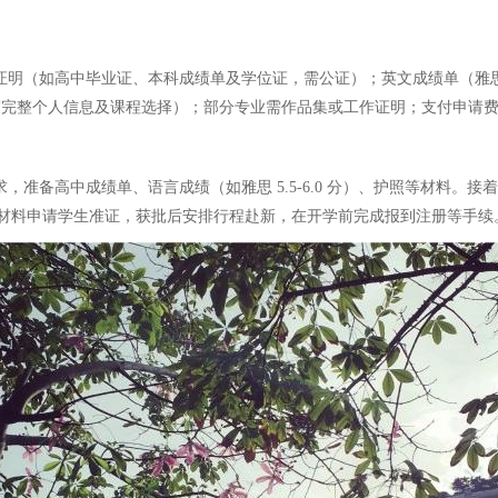
明（如高中毕业证、本科成绩单及学位证，需公证）；英文成绩单（雅思5
写完整个人信息及课程选择）；部分专业需作品集或工作证明；支付申请
，准备高中成绩单、语言成绩（如雅思 5.5-6.0 分）、护照等材料
材料申请学生准证，获批后安排行程赴新，在开学前完成报到注册等手续