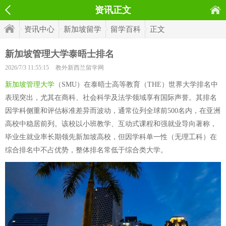
资讯正文
资讯中心
新加坡留学
留学百科
正文
新加坡管理大学泰晤士排名
2026/7/3 11:55:15
教外新西兰留学网
新加坡管理大学
（SMU）在泰晤士高等教育（THE）世界大学排名中
表现突出，尤其在商科、社会科学及法学领域享有国际声誉。其排名
因学科侧重和评估标准差异而波动，通常位列全球前500名内，在亚洲
高校中稳居前列。该校以小班教学、互动式课程和强就业导向著称，
毕业生就业率长期领先新加坡高校，但因学科单一性（无理工科）在
综合排名中不占优势，整体排名常低于综合类大学。