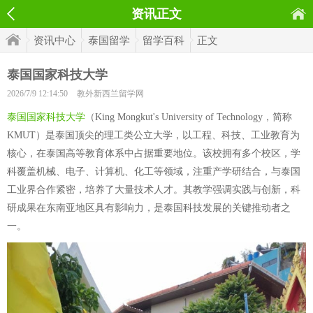
资讯正文
资讯中心
泰国留学
留学百科
正文
泰国国家科技大学
2026/7/9 12:14:50
教外新西兰留学网
泰国国家科技大学
（King Mongkut's University of Technology，简称
KMUT）是泰国顶尖的理工类公立大学，以工程、科技、工业教育为
核心，在泰国高等教育体系中占据重要地位。该校拥有多个校区，学
科覆盖机械、电子、计算机、化工等领域，注重产学研结合，与泰国
工业界合作紧密，培养了大量技术人才。其教学强调实践与创新，科
研成果在东南亚地区具有影响力，是泰国科技发展的关键推动者之
一。