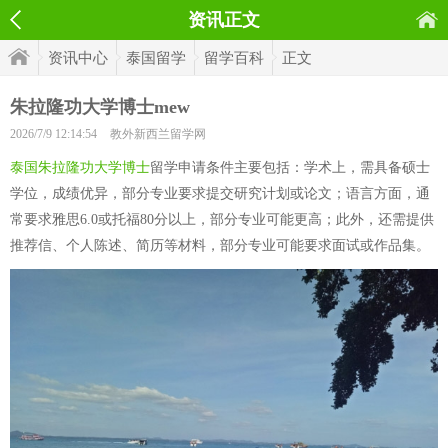
资讯正文
资讯中心
泰国留学
留学百科
正文
朱拉隆功大学博士mew
2026/7/9 12:14:54
教外新西兰留学网
泰国朱拉隆功大学博士
留学申请条件主要包括：学术上，需具备硕士
学位，成绩优异，部分专业要求提交研究计划或论文；语言方面，通
常要求雅思6.0或托福80分以上，部分专业可能更高；此外，还需提供
推荐信、个人陈述、简历等材料，部分专业可能要求面试或作品集。