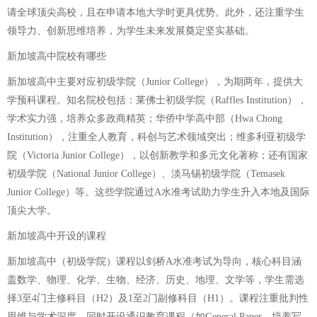
请全球顶尖高校，且在申请本地大学时更具优势。此外，还注重学生
领导力、创新思维培养，为学生未来发展奠定坚实基础。
新加坡高中院校有哪些
新加坡高中主要对应初级学院（Junior College），为期两年，提供大
学预科课程。知名院校包括：莱佛士初级学院（Raffles Institution），
学术实力强，培养众多政商精英；华侨中学高中部（Hwa Chong
Institution），注重全人教育，科创与艺术领域突出；维多利亚初级学
院（Victoria Junior College），以创新教学和多元文化著称；还有国家
初级学院（National Junior College）、淡马锡初级学院（Temasek
Junior College）等。这些学院通过A水准考试助力学生升入本地及国际
顶尖大学。
新加坡高中开设的课程
新加坡高中（初级学院）课程以剑桥A水准考试为导向，核心科目涵
盖数学、物理、化学、生物、经济、历史、地理、文学等，学生需选
择3至4门主修科目（H2）及1至2门副修科目（H1）。课程注重批判性
思维与学术深度，同时开设通识教育课程（如General Paper，培养写