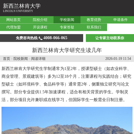
新西兰林肯大学
LINCOLN UNIVERSITY
网站首页
院校介绍
学校新闻
教育优势
申请条件
代理加盟
开设课程
专家答疑
联系我们
4008-066-065
免费咨询热线:
让专家主动联系你
新西兰林肯大学研究生读几年
首页
院校新闻
阅读详细
2026-01-19 11:54
>
>
新西兰林肯大学
研究生学制通常为1至2年，授课型硕士（如农业科学、
商业管理、景观建筑等）多为12至18个月，注重课程与实践结合；研究
型硕士（如环境科学、食品科学等）通常需2年，侧重独立研究与论文
撰写。部分专业提供1.5年加速课程，适合有相关背景的学生。学制灵
活，部分项目允许兼职或在线学习，但国际学生一般需全日制注册。